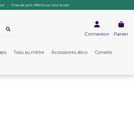
ut - Frais de port offerts sur tout le site
Connexion
Panier
raps
Tissu au mètre
Accessoires déco
Conseils