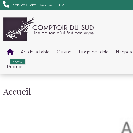
Service Client : 04 75 45 66 82
Art de la table
Cuisine
Linge de table
Nappes 
PROMO !
Promos
Accueil