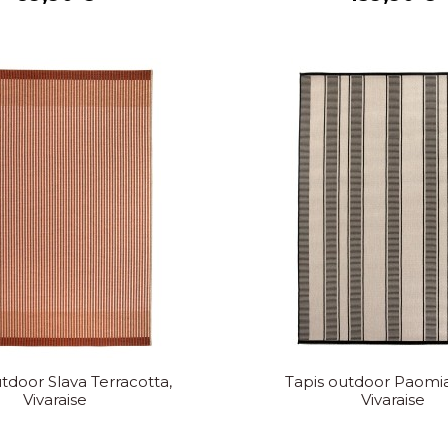
tdoor Slava Terracotta,
Tapis outdoor Paomia
Vivaraise
Vivaraise