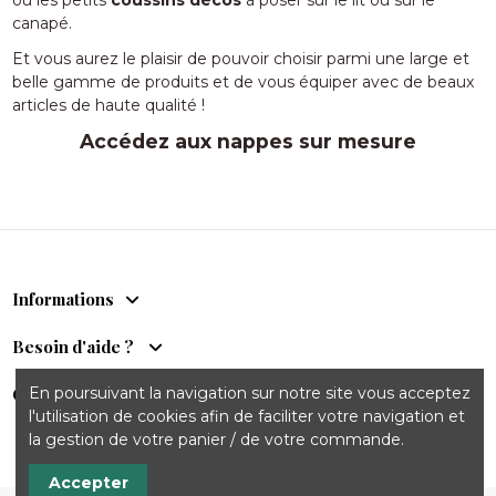
canapé.
Et vous aurez le plaisir de pouvoir choisir parmi une large et
belle gamme de produits et de vous équiper avec de beaux
articles de haute qualité !
Accédez aux nappes sur mesure
Informations
Besoin d'aide ?
Comptoir du Sud
En poursuivant la navigation sur notre site vous acceptez
l'utilisation de cookies afin de faciliter votre navigation et
la gestion de votre panier / de votre commande.
Accepter