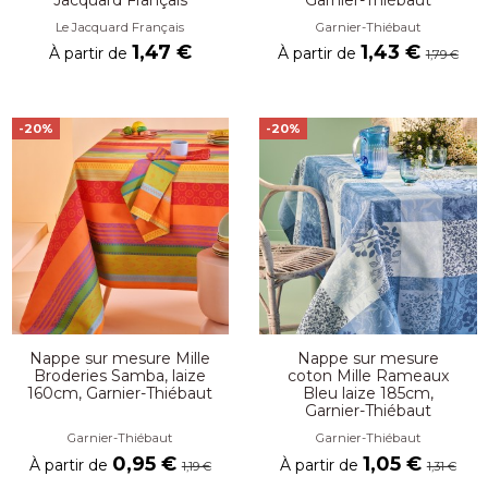
Le Jacquard Français
Garnier-Thiébaut
1,47 €
1,43 €
À partir de
À partir de
1,79 €
-20%
-20%
Nappe sur mesure Mille
Nappe sur mesure
Broderies Samba, laize
coton Mille Rameaux
160cm, Garnier-Thiébaut
Bleu laize 185cm,
Garnier-Thiébaut
Garnier-Thiébaut
Garnier-Thiébaut
0,95 €
1,05 €
À partir de
À partir de
1,19 €
1,31 €