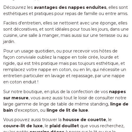
Découvrez les
avantages des nappes enduites
, elles sont
esthétiques et pratiques pour repas de famille ou entre amis.
Faciles d'entretien, elles se nettoient avec une éponge, elles
sont décoratives, et sont idéales pour tous les jours, dans une
cuisine, une salle à manger, mais aussi sur une terrasse ou au
jardin.
Pour un usage quotidien, ou pour recevoir vos hôtes de
façon conviviale oubliez la nappe en toile cirée, lourde et
rigide, qui est très pratique mais pas toujours esthétique, et
remplacez votre nappe en coton, ou en lin, qui nécessite un
entretien particulier en lavage et repassage, par une nappe
en coton enduit !
Sur notre boutique, en plus de la confection de vos
nappes
sur mesure
, vous avez aussi tout le loisir de consulter notre
large gamme de linge de table de même standing,
linge de
bain
d'exception, ou
linge de lit de luxe
.
Vous pouvez aussi trouver la
housse de couette
, le
couvre-lit de luxe
, le
plaid douillet
que vous recherchez,
ou les petits
coussins décos
à poser sur le lit ou sur le