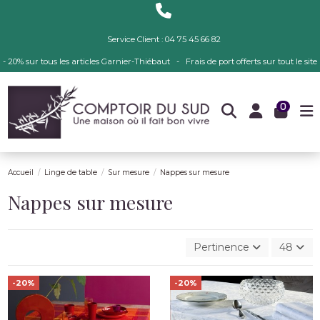
Service Client : 04 75 45 66 82
- 20% sur tous les articles Garnier-Thiébaut - Frais de port offerts sur tout le site
0
Accueil
Linge de table
Sur mesure
Nappes sur mesure
Nappes sur mesure
Pertinence
48
-20%
-20%