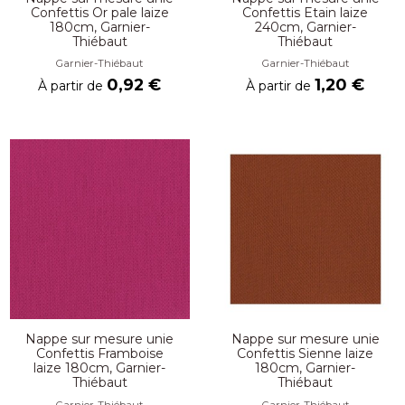
Confettis Or pale laize
Confettis Etain laize
180cm, Garnier-
240cm, Garnier-
Thiébaut
Thiébaut
Garnier-Thiébaut
Garnier-Thiébaut
0,92 €
1,20 €
À partir de
À partir de
Nappe sur mesure unie
Nappe sur mesure unie
Confettis Framboise
Confettis Sienne laize
laize 180cm, Garnier-
180cm, Garnier-
Thiébaut
Thiébaut
Garnier-Thiébaut
Garnier-Thiébaut