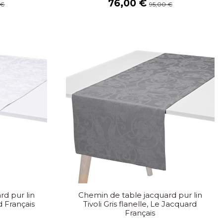
76,00 €
 €
95,00 €
d pur lin
Chemin de table jacquard pur lin
d Français
Tivoli Gris flanelle, Le Jacquard
Français