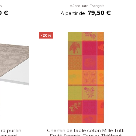
s
Le Jacquard Français
0 €
79,50 €
À partir de
-20%
d pur lin
Chemin de table coton Mille Tutti
Jacquard
Frutti Sangria, Garnier-Thiébaut