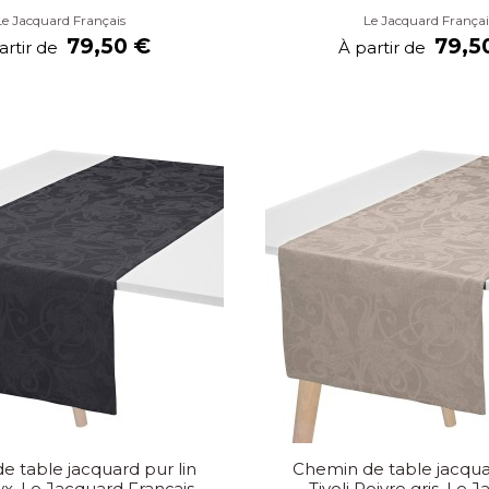
Le Jacquard Français
Le Jacquard Françai
79,50 €
79,5
artir de
À partir de
e table jacquard pur lin
Chemin de table jacquar
yx, Le Jacquard Français
Tivoli Poivre gris, Le 