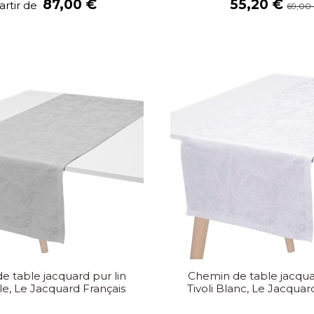
87,00 €
55,20 €
artir de
69,00
e table jacquard pur lin
Chemin de table jacquar
rle, Le Jacquard Français
Tivoli Blanc, Le Jacquar