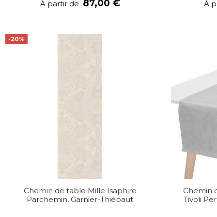
87,00 €
À partir de
À p
-20%
Chemin de table Mille Isaphire
Chemin d
Parchemin, Garnier-Thiébaut
Tivoli Pe