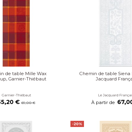
n de table Mille Wax
Chemin de table Siena 
up, Garnier-Thiébaut
Jacquard França
Garnier-Thiébaut
Le Jacquard Françai
55,20 €
67,0
À partir de
69,00 €
-20%