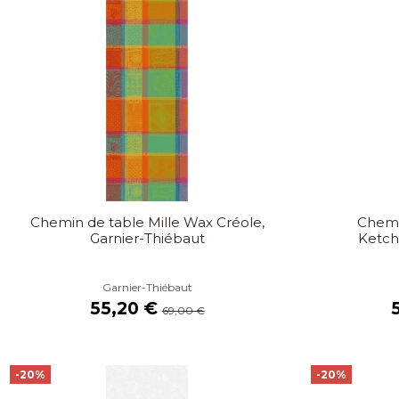
Chemin de table Mille Wax Créole,
Chemi
Garnier-Thiébaut
Ketch
Garnier-Thiébaut
55,20 €
69,00 €
-20%
-20%