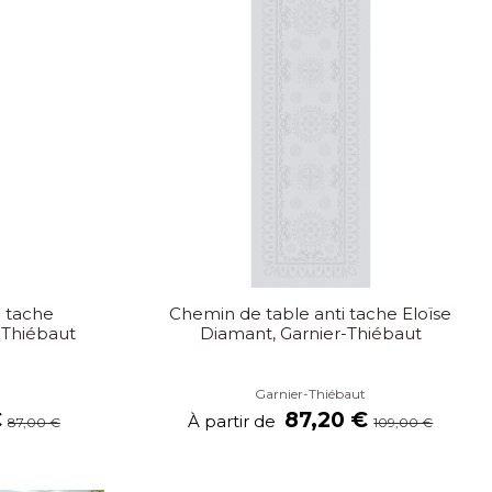
i tache
Chemin de table anti tache Eloïse
-Thiébaut
Diamant, Garnier-Thiébaut
Garnier-Thiébaut
€
87,20 €
À partir de
87,00 €
109,00 €