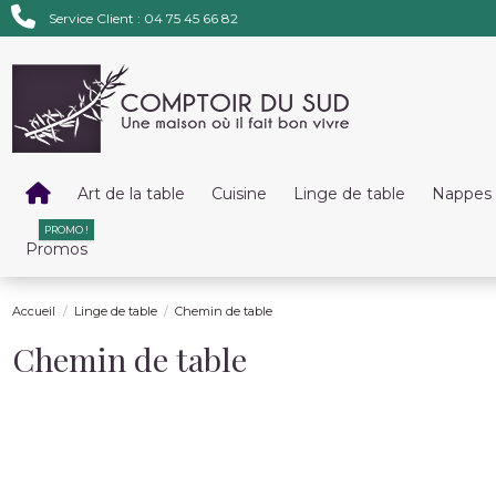
Service Client : 04 75 45 66 82
Art de la table
Cuisine
Linge de table
Nappes 
PROMO !
Promos
Accueil
Linge de table
Chemin de table
Chemin de table