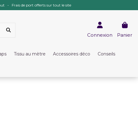
ut - Frais de port offerts sur tout le site
Connexion
Panier
raps
Tissu au mètre
Accessoires déco
Conseils