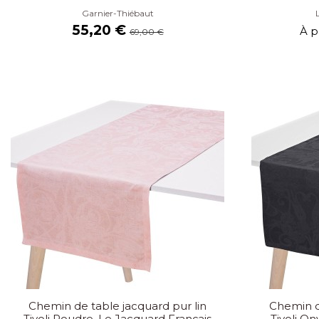
Garnier-Thiébaut
55,20 €
À p
69,00 €
Chemin de table jacquard pur lin
Chemin d
Tivoli Poudre, Le Jacquard Français
Tivoli On