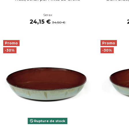
Serax
24,15 €
34,50 €
Promo
Promo
-30%
-30%
Rupture de stock