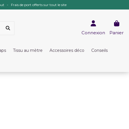
ut - Frais de port offerts sur tout le site
Connexion
Panier
raps
Tissu au mètre
Accessoires déco
Conseils