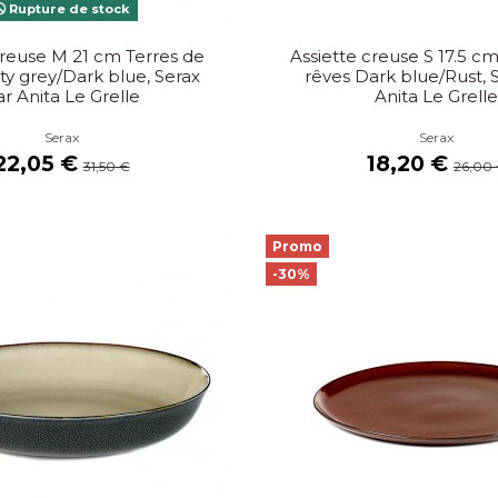
Rupture de stock
creuse M 21 cm Terres de
Assiette creuse S 17.5 c
ty grey/Dark blue, Serax
rêves Dark blue/Rust, 
r Anita Le Grelle
Anita Le Grell
Serax
Serax
22,05 €
18,20 €
31,50 €
26,00
Promo
-30%