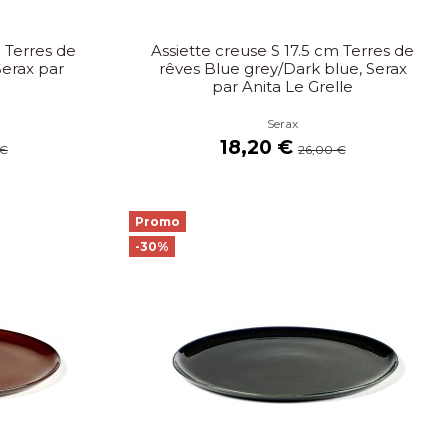
m Terres de
Assiette creuse S 17.5 cm Terres de
Serax par
rêves Blue grey/Dark blue, Serax
e
par Anita Le Grelle
Serax
18,20 €
 €
26,00 €
Promo
-30%