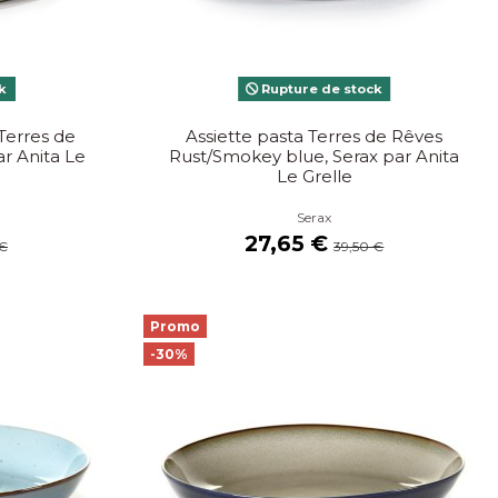
k
Rupture de stock
Terres de
Assiette pasta Terres de Rêves
ar Anita Le
Rust/Smokey blue, Serax par Anita
Le Grelle
Serax
27,65 €
 €
39,50 €
Promo
-30%