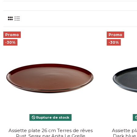
Promo
Promo
-30%
-30%
Rupture de stock
Assiette plate 26 cm Terres de rêves
Assiette p
Rust, Serax par Anita Le Grelle
Dark blue,