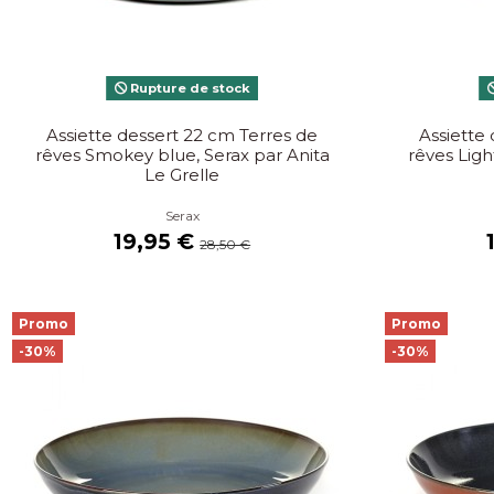
Rupture de stock
Assiette dessert 22 cm Terres de
Assiette
rêves Smokey blue, Serax par Anita
rêves Ligh
Le Grelle
Serax
19,95 €
28,50 €
Promo
Promo
-30%
-30%