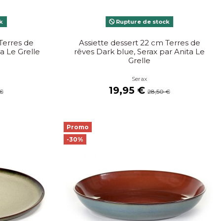
k
Rupture de stock
Terres de
Assiette dessert 22 cm Terres de
ta Le Grelle
rêves Dark blue, Serax par Anita Le
Grelle
Serax
19,95 €
 €
28,50 €
Promo
-30%