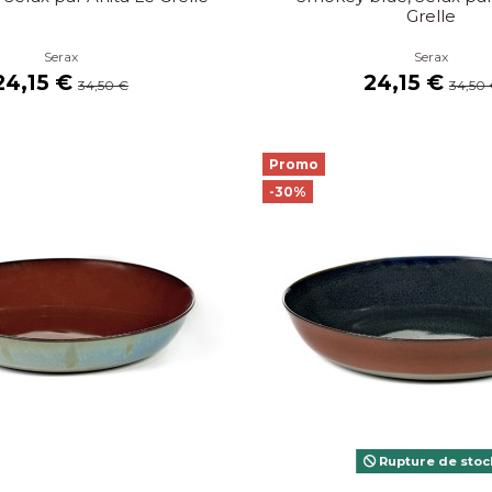
Grelle
Serax
Serax
24,15 €
24,15 €
34,50 €
34,50
Promo
-30%
Rupture de stoc