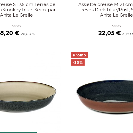
reuse S 17.5 cm Terres de
Assiette creuse M 21 cm
t/Smokey blue, Serax par
rêves Dark blue/Rust, 
Anita Le Grelle
Anita Le Grell
Serax
Serax
18,20 €
22,05 €
26,00 €
31,50
Promo
-30%