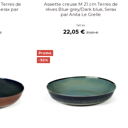
 Terres de
Assiette creuse M 21 cm Terres de
Serax par
rêves Blue grey/Dark blue, Serax
e
par Anita Le Grelle
Serax
22,05 €
 €
31,50 €
Promo
-30%