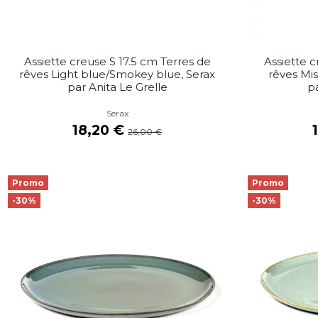
Assiette creuse S 17.5 cm Terres de
Assiette c
rêves Light blue/Smokey blue, Serax
rêves Mis
par Anita Le Grelle
pa
Serax
18,20 €
26,00 €
Promo
Promo
-30%
-30%