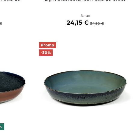
Serax
24,15 €
 €
34,50 €
Promo
-30%
k