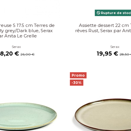
Rupture de stoc
reuse S 17.5 cm Terres de
Assiette dessert 22 cm 
ty grey/Dark blue, Serax
rêves Rust, Serax par Ani
r Anita Le Grelle
Serax
Serax
18,20 €
19,95 €
26,00 €
28,50
Promo
-30%