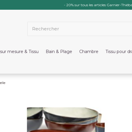
- 20% sur tous les articles Garnier-Thiéba
sur mesure & Tissu
Bain & Plage
Chambre
Tissu pour d
elle