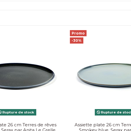
Promo
-30%
Rupture de stock
Rupture de stoc
late 26 cm Terres de rêves
Assiette plate 26 cm Terr
 Serax par Anita Le Grelle
Smokey blue, Serax par