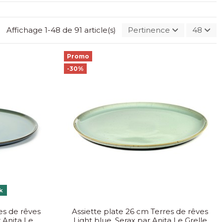
Affichage 1-48 de 91 article(s)
Pertinence
48
Promo
-30%
k
es de rêves
Assiette plate 26 cm Terres de rêves
 Anita Le
Light blue, Serax par Anita Le Grelle