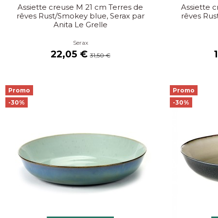
Assiette creuse M 21 cm Terres de
Assiette c
rêves Rust/Smokey blue, Serax par
rêves Rus
Anita Le Grelle
Serax
22,05 €
31,50 €
Promo
Promo
-30%
-30%