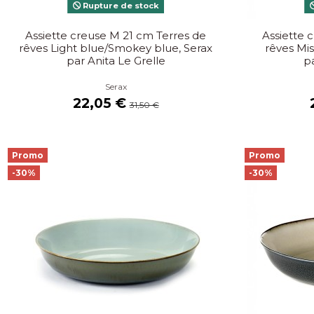
Rupture de stock
Assiette creuse M 21 cm Terres de
Assiette 
rêves Light blue/Smokey blue, Serax
rêves Mis
par Anita Le Grelle
pa
Serax
22,05 €
31,50 €
Promo
Promo
-30%
-30%