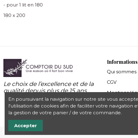
- pour 1 lit en 180
180 x 200
Informations
Qui sommes 
CGV
Le choix de l’excellence et de la
qualité depuis plus de 15 ans
Mentions lég
En poursuivant la navigation sur notre site vous accept
Protection d
l'utilisation de cookies afin de faciliter votre navigation e
la gestion de votre panier / de votre commande.
Accepter