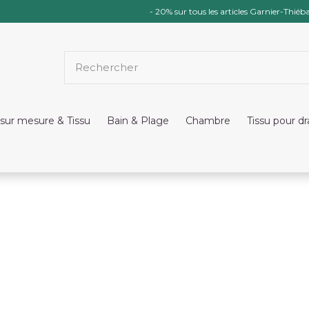
- 20% sur tous les articles Garnier-Thiéba
sur mesure & Tissu
Bain & Plage
Chambre
Tissu pour d