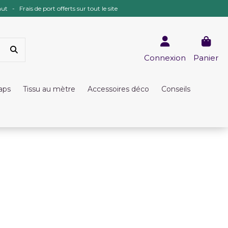
ut - Frais de port offerts sur tout le site
Connexion
Panier
raps
Tissu au mètre
Accessoires déco
Conseils