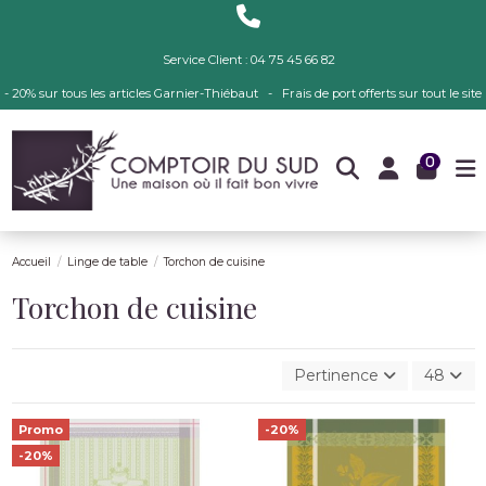
Service Client : 04 75 45 66 82
- 20% sur tous les articles Garnier-Thiébaut - Frais de port offerts sur tout le site
0
Accueil
Linge de table
Torchon de cuisine
Torchon de cuisine
Pertinence
48
Promo
-20%
-20%