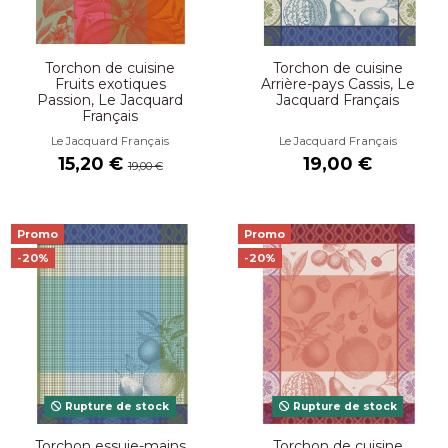
Torchon de cuisine
Torchon de cuisine
Fruits exotiques
Arrière-pays Cassis, Le
Passion, Le Jacquard
Jacquard Français
Français
Le Jacquard Français
Le Jacquard Français
15,20 €
19,00 €
19,00 €
Promo
Promo
-20%
-20%
Rupture de stock
Rupture de stock
Torchon essuie-mains
Torchon de cuisine