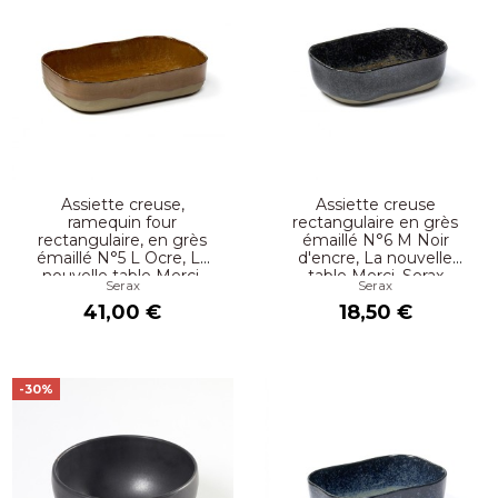
Assiette creuse,
Assiette creuse
ramequin four
rectangulaire en grès
rectangulaire, en grès
émaillé N°6 M Noir
émaillé N°5 L Ocre, La
d'encre, La nouvelle
nouvelle table Merci,
table Merci, Serax
Serax
Serax
Serax
41,00 €
18,50 €
-30%