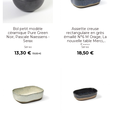
Bol petit modèle
Assiette creuse
céramique Pure Green
rectangulaire en grès
Noir, Pascale Naessens -
émaillé N°6 M Orage, La
Serax
nouvelle table Merci,
Serax
Serax
Serax
13,30 €
18,50 €
19,00 €