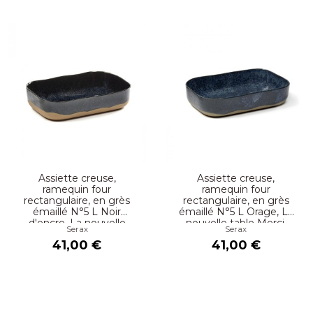
Assiette creuse,
Assiette creuse,
ramequin four
ramequin four
rectangulaire, en grès
rectangulaire, en grès
émaillé N°5 L Noir
émaillé N°5 L Orage, La
d'encre, La nouvelle
nouvelle table Merci,
Serax
Serax
table Merci, Serax
Serax
41,00 €
41,00 €