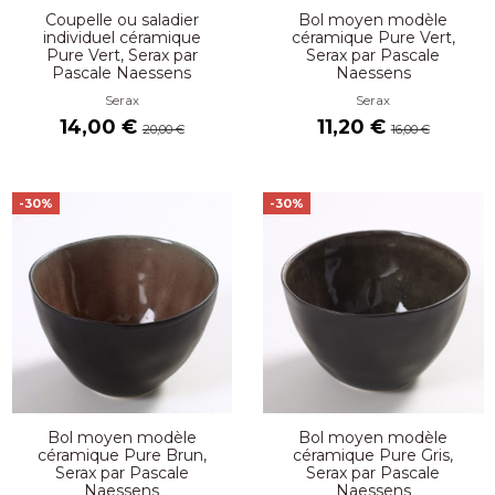
Coupelle ou saladier
Bol moyen modèle
individuel céramique
céramique Pure Vert,
Pure Vert, Serax par
Serax par Pascale
Pascale Naessens
Naessens
Serax
Serax
14,00 €
11,20 €
20,00 €
16,00 €
-30%
-30%
Bol moyen modèle
Bol moyen modèle
céramique Pure Brun,
céramique Pure Gris,
Serax par Pascale
Serax par Pascale
Naessens
Naessens