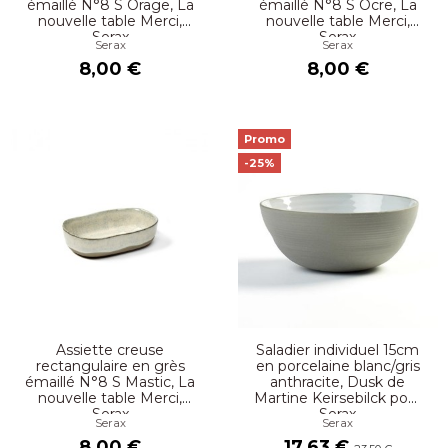
émaillé N°8 S Orage, La
émaillé N°8 S Ocre, La
nouvelle table Merci,
nouvelle table Merci,
Serax
Serax
Serax
Serax
8,00 €
8,00 €
Promo
-25%
Assiette creuse
Saladier individuel 15cm
rectangulaire en grès
en porcelaine blanc/gris
émaillé N°8 S Mastic, La
anthracite, Dusk de
nouvelle table Merci,
Martine Keirsebilck pour
Serax
Serax
Serax
Serax
8,00 €
17,63 €