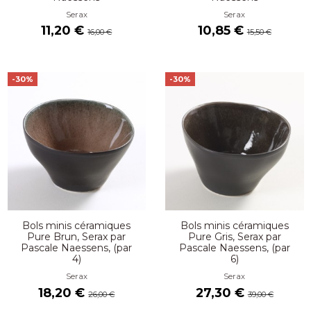
Serax
Serax
11,20 €
10,85 €
16,00 €
15,50 €
-30%
-30%
Bols minis céramiques
Bols minis céramiques
Pure Brun, Serax par
Pure Gris, Serax par
Pascale Naessens, (par
Pascale Naessens, (par
4)
6)
Serax
Serax
18,20 €
27,30 €
26,00 €
39,00 €