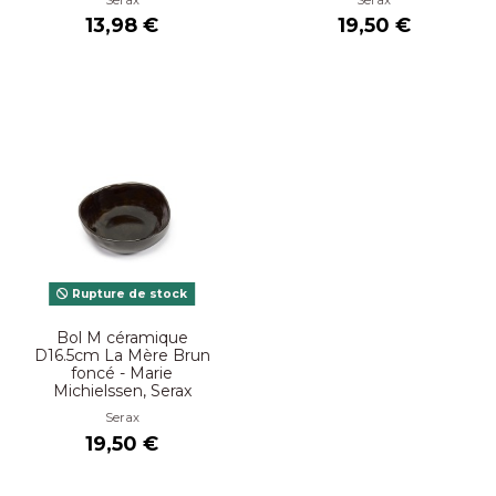
13,98 €
19,50 €
Rupture de stock
Bol M céramique
D16.5cm La Mère Brun
foncé - Marie
Michielssen, Serax
Serax
19,50 €