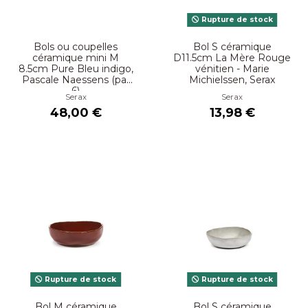
Rupture de stock
Bols ou coupelles
Bol S céramique
céramique mini M
D11.5cm La Mère Rouge
8.5cm Pure Bleu indigo,
vénitien - Marie
Pascale Naessens (par
Michielssen, Serax
6)
Serax
Serax
48,00 €
13,98 €
Rupture de stock
Rupture de stock
Bol M céramique
Bol S céramique