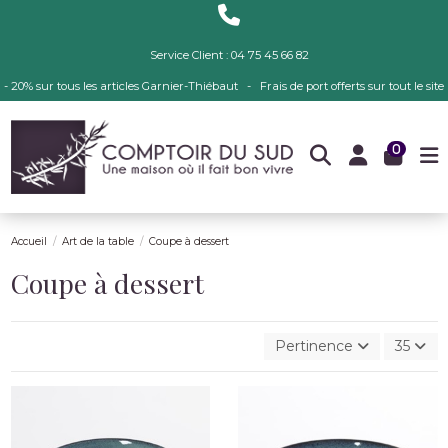
Service Client : 04 75 45 66 82
- 20% sur tous les articles Garnier-Thiébaut - Frais de port offerts sur tout le site
0
Accueil
Art de la table
Coupe à dessert
Coupe à dessert
Pertinence
35