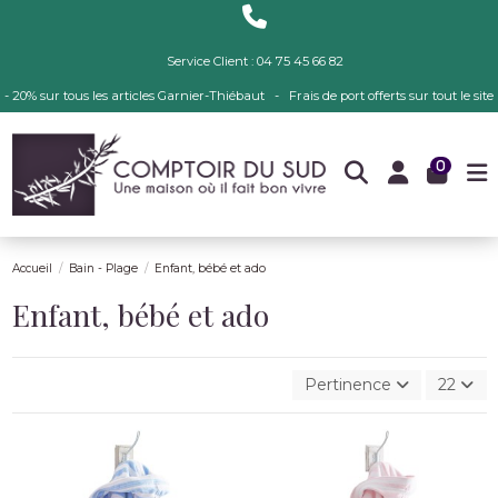
Service Client : 04 75 45 66 82
- 20% sur tous les articles Garnier-Thiébaut - Frais de port offerts sur tout le site
0
Accueil
Bain - Plage
Enfant, bébé et ado
Enfant, bébé et ado
Pertinence
22