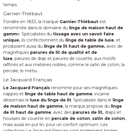
temps.
Garnier-Thiébaut
Fondée en 1833, la marque
Garnier-Thiébaut
est
renommée dans le domaine du
linge de maison haut de
gamm
e. Spécialistes du
tissage avec un savoir faire
unique,
ils confectionnent du
linge de table de luxe
, et
produisent aussi du
linge de lit haut de gamme,
avec de
magnifiques
parures de lit de qualité et de
luxe
, parures de drap et parures de couette, aux motifs
raffinés et aux matières nobles, comme le satin de coton, la
percale, le métis...
Le Jacquard Français
Le Jacquard Français
renommé pour ses magnifiques
nappes et
linge de table haut de gamme
, incarne
désormais le
luxe du linge de lit
. Spécialisée dans le
linge
de maison haut de gamme
, la marque propose du
linge
de lit haut de gamme
, avec des
parures de lit,
draps et
housses de couette en
percale de coton
,
satin de coton
,
mais aussi en pur lin, pour un confort optimum. Les
collections Le Jacquard Français sont également tissées