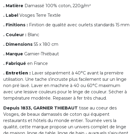
. Matière
Damassé 100% coton, 220g/m²
. Label
Vosges Terre Textile
. Finitions :
Finition de qualité avec ourlets standards 15 mm
. Couleur :
Blanc
. Dimensions
55 x 180 cm
. Marque
Garnier-Thiébaut
. Fabriqué
en France
.
Entretien :
Laver séparément à 40°C avant la première
utilisation. Une tache s'incruste plus facilement sur un linge
non pré lavé. Laver en machine à 40 ou 60°C maximum
avec une lessive couleurs pour le linge de couleur. Sécher à
température modérée. Repasser à fer très chaud.
Depuis 1833, GARNIER THIEBAUT
tisse au coeur des
Vosges, de beaux damassés de coton qui équipent
restaurants et hôtels du monde entier. Tournée vers la
qualité, cette marque propose un univers complet de linge
de maison, linge de table, linge de bain - auxquels s'ajoutent