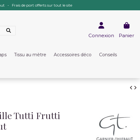
ut - Frais de port offerts sur tout le site
Connexion
Panier
raps
Tissu au mètre
Accessoires déco
Conseils
le Tutti Frutti
ut