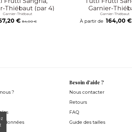
i Frutti Sangria,
Tutti Frutti San
r-Thiébaut (par 4)
Garnier-Thiéb
Garnier-Thiébaut
Garnier-Thiébaut
67,20 €
164,00 
À partir de
84,00 €
Besoin d'aide ?
nous ?
Nous contacter
Retours
ales
FAQ
ez
es données
Guide des tailles
t