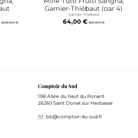
gria,
Mille Tutti Frutti Sangria,
aut
Garnier-Thiébaut (par 4)
Garnier-Thiébaut
€
64,00 €
205,00 €
80,00 €
Comptoir du Sud
198 Allée du haut du Ponant
26260 Saint Donat sur Herbasse
bb@comptoir-du-sud.fr