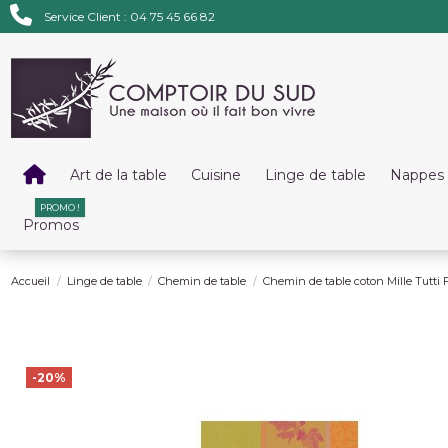
Service Client : 04 75 45 66 82
Art de la table
Cuisine
Linge de table
Nappes 
PROMO !
Promos
Accueil
Linge de table
Chemin de table
Chemin de table coton Mille Tutti 
-20%