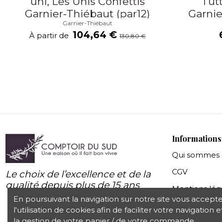
uni, Les Unis Confettis
Tutt
Garnier-Thiébaut (par12)
Garnie
Garnier-Thiébaut
104,64 €
À partir de
130,80 €
Informations
Qui sommes 
CGV
Le choix de l’excellence et de la
qualité depuis plus de 15 ans
Mentions lég
En poursuivant la navigation sur notre site vous accept
Protection d
l'utilisation de cookies afin de faciliter votre navigation e
la gestion de votre panier / de votre commande.