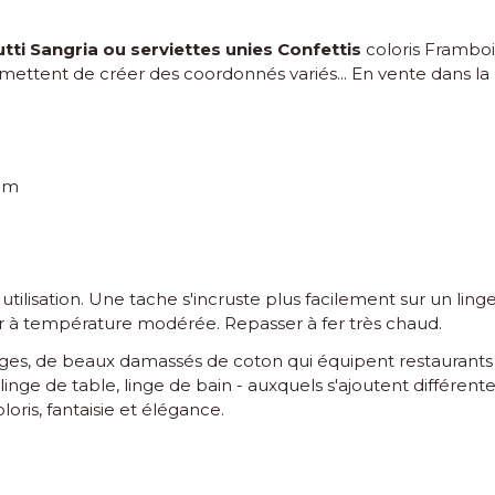
utti Sangria
ou
serviettes unies Confettis
coloris Framboi
ettent de créer des coordonnés variés... En vente dans la r
 mm
tilisation. Une tache s'incruste plus facilement sur un l
er à température modérée. Repasser à fer très chaud.
ges, de beaux damassés de coton qui équipent restaurants e
e de table, linge de bain - auxquels s'ajoutent différentes
oris, fantaisie et élégance.