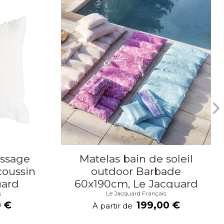
issage
Matelas bain de soleil
coussin
outdoor Barbade
uard
60x190cm, Le Jacquard
s
Le Jacquard Français
Français
0 €
199,00 €
À partir de