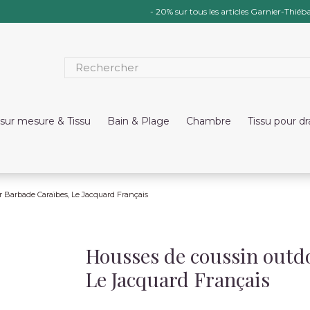
- 20% sur tous les articles Garnier-Thiéba
sur mesure & Tissu
Bain & Plage
Chambre
Tissu pour d
r Barbade Caraïbes, Le Jacquard Français
Housses de coussin outd
Le Jacquard Français