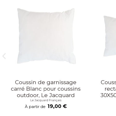
Coussin de garnissage
Couss
carré Blanc pour coussins
rect
outdoor, Le Jacquard
30X50
Le Jacquard Français
Français
outd
19,00 €
À partir de