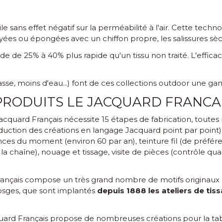
ile sans effet négatif sur la perméabilité à l'air. Cette techn
uyées ou épongées avec un chiffon propre, les salissures s
e de 25% à 40% plus rapide qu'un tissu non traité. L'effica
)
se, moins d'eau...) font de ces collections outdoor une g
 PRODUITS LE JACQUARD FRANCA
acquard Français nécessite 15 étapes de fabrication, toutes ré
traduction des créations en langage Jacquard point par point),
nces du moment (environ 60 par an), teinture fil (de préfér
 la chaîne), nouage et tissage, visite de pièces (contrôle qua
 Français compose un très grand nombre de motifs originaux à
Vosges, que sont implantés
depuis 1888 les ateliers de ti
uard Français propose de nombreuses créations pour la table