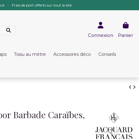
ut - Frais de port offerts sur tout le site
Connexion
Panier
raps
Tissu au mètre
Accessoires déco
Conseils
oor Barbade Caraïbes,