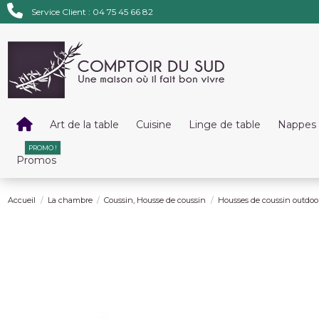
Service Client : 04 75 45 66 82
Art de la table
Cuisine
Linge de table
Nappes 
PROMO !
Promos
Accueil
La chambre
Coussin, Housse de coussin
Housses de coussin outdoo