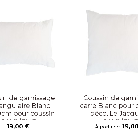
in de garnissage
Coussin de garn
angulaire Blanc
carré Blanc pour 
cm pour coussin
déco, Le Jacq
Le Jacquard Français
Le Jacquard Françai
oor, Le Jacquard
Français
19,00 €
19,0
À partir de
Français