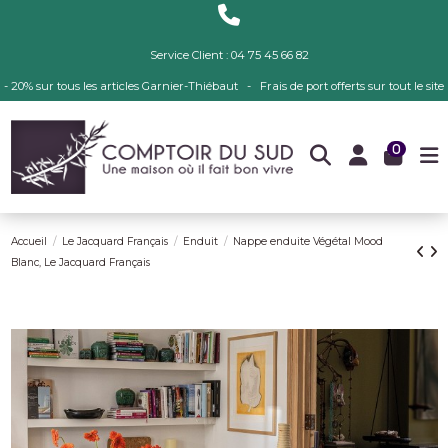
Service Client : 04 75 45 66 82
- 20% sur tous les articles Garnier-Thiébaut - Frais de port offerts sur tout le site
0
Accueil
Le Jacquard Français
Enduit
Nappe enduite Végétal Mood
Blanc, Le Jacquard Français