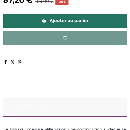
87,20 €
109,00 €
-20%
Ajouter au panier
EN SAVOIR PLUS
Le tissu sur mesure Mille Halos, une composition audacieuse,