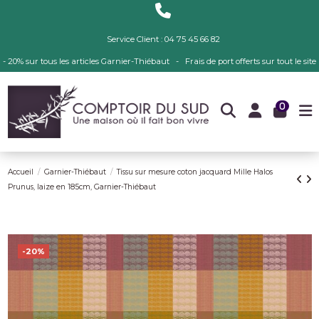
Service Client : 04 75 45 66 82
- 20% sur tous les articles Garnier-Thiébaut - Frais de port offerts sur tout le site
0
Accueil
Garnier-Thiébaut
Tissu sur mesure coton jacquard Mille Halos
Prunus, laize en 185cm, Garnier-Thiébaut
-20%