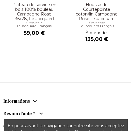
Plateau de service en
Housse de
bois 100% bouleau
Courtepointe
Campagne Rose
coton/lin Campagne
36x28, Le Jacquard
Rose, le Jacquard
Français
Français
Le Jacquard Français
Le Jacquard Français
59,00 €
À partir de
135,00 €
Informations
Besoin d'aide ?
Comptoir du Sud
En poursuivant la navigation sur notre site vous acceptez