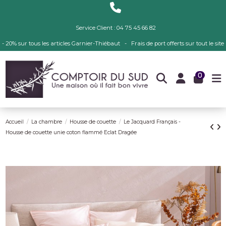
Service Client : 04 75 45 66 82
- 20% sur tous les articles Garnier-Thiébaut - Frais de port offerts sur tout le site
0
Accueil
La chambre
Housse de couette
Le Jacquard Français -
Housse de couette unie coton flammé Eclat Dragée