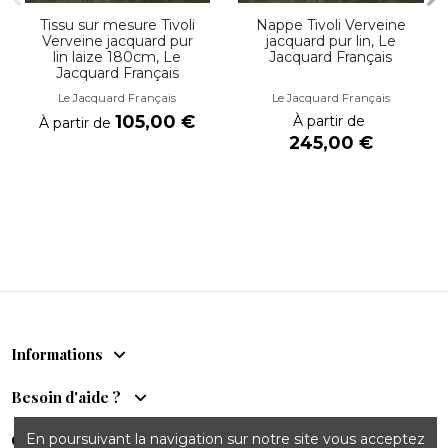
Tissu sur mesure Tivoli
Nappe Tivoli Verveine
Verveine jacquard pur
jacquard pur lin, Le
lin laize 180cm, Le
Jacquard Français
Jacquard Français
Le Jacquard Français
Le Jacquard Français
105,00 €
À partir de
À partir de
245,00 €
Informations
Besoin d'aide ?
En poursuivant la navigation sur notre site vous acceptez
Comptoir du Sud