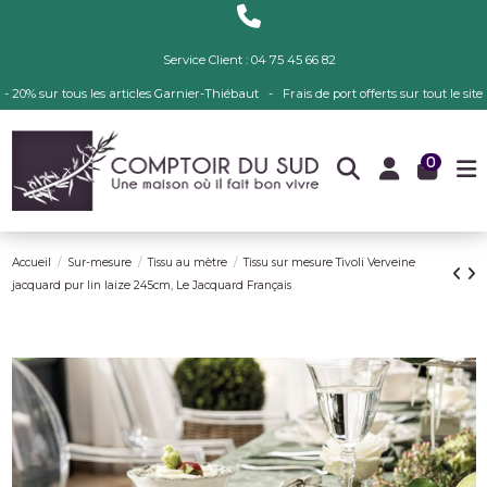
Service Client : 04 75 45 66 82
- 20% sur tous les articles Garnier-Thiébaut - Frais de port offerts sur tout le site
0
Accueil
Sur-mesure
Tissu au mètre
Tissu sur mesure Tivoli Verveine
jacquard pur lin laize 245cm, Le Jacquard Français