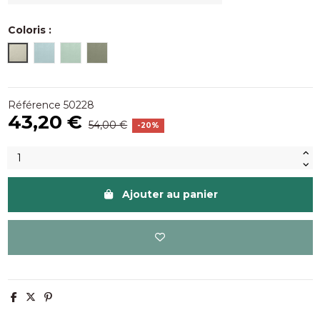
Coloris :
Blanc cassé (écru)
Bleu Aqua( bleu)
Givre (bleu vert)
Verde (vert)
Référence
50228
43,20 €
54,00 €
-20%
Ajouter au panier