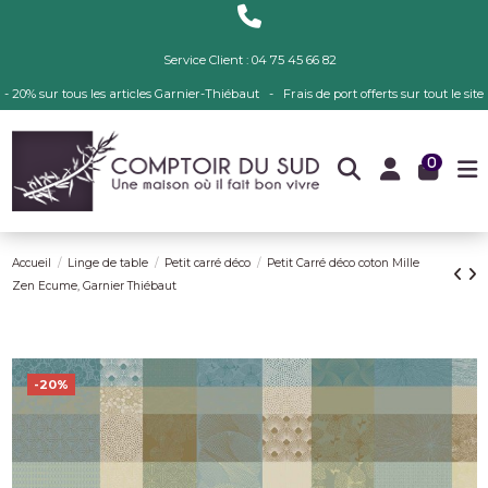
Service Client : 04 75 45 66 82
- 20% sur tous les articles Garnier-Thiébaut - Frais de port offerts sur tout le site
0
Accueil
Linge de table
Petit carré déco
Petit Carré déco coton Mille
Zen Ecume, Garnier Thiébaut
-20%