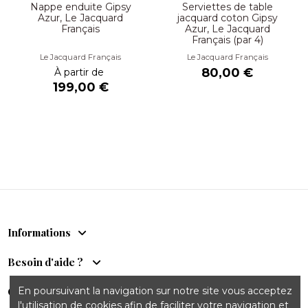
Nappe enduite Gipsy
Serviettes de table
Azur, Le Jacquard
jacquard coton Gipsy
Français
Azur, Le Jacquard
Français (par 4)
Le Jacquard Français
Le Jacquard Français
80,00 €
À partir de
199,00 €
Informations
Besoin d'aide ?
En poursuivant la navigation sur notre site vous acceptez
Comptoir du Sud
l'utilisation de cookies afin de faciliter votre navigation et