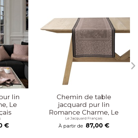
ur lin
Chemin de table
e, Le
jacquard pur lin
çais
Romance Charme, Le
s
Le Jacquard Français
Jacquard Français
0 €
87,00 €
À partir de