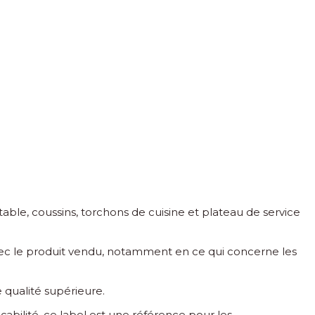
 table, coussins, torchons de cuisine et plateau de service
 avec le produit vendu, notamment en ce qui concerne les
e qualité supérieure.
abilité, ce label est une référence pour les