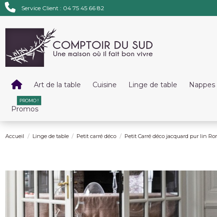
Service Client : 04 75 45 66 82
Art de la table
Cuisine
Linge de table
Nappes 
PROMO !
Promos
Accueil
Linge de table
Petit carré déco
Petit Carré déco jacquard pur lin 