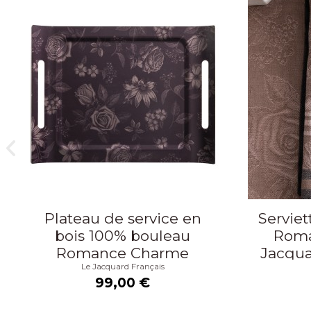
Plateau de service en
Serviet
bois 100% bouleau
Roma
Romance Charme
Jacqua
Le Jacquard Français
58x42cm, Le Jacquard
99,00 €
Français