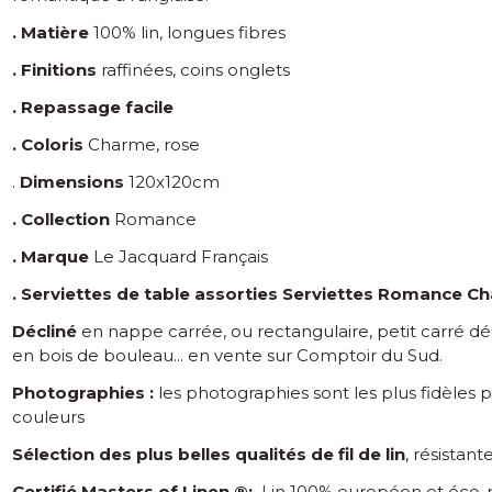
. Matière
100% lin, longues fibres
. Finitions
raffinées, coins onglets
. Repassage facile
. Coloris
Charme, rose
.
Dimensions
120x120cm
. Collection
Romance
. Marque
Le Jacquard Français
. Serviettes de table assorties
Serviettes Romance C
Décliné
en nappe carrée, ou rectangulaire, petit carré déco
en bois de bouleau... en vente sur Comptoir du Sud.
Photographies :
les photographies sont les plus fidèles
couleurs
Sélection des plus belles qualités de fil de lin
, résistant
Certifié Masters of Linen ®:
Lin 100% européen et éco-res