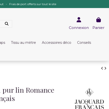
ut - Frais de port offerts sur tout le site
Connexion
Panier
raps
Tissu au mètre
Accessoires déco
Conseils
d pur lin Romance
nçais