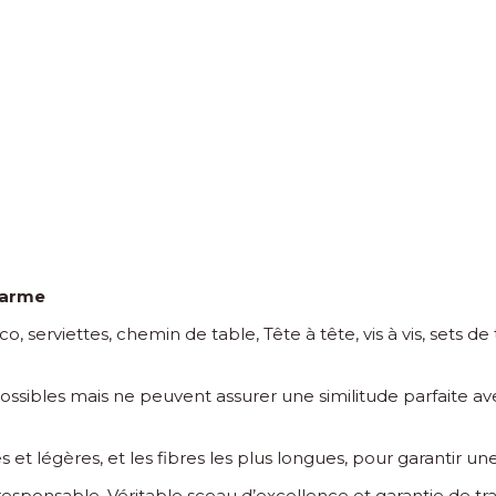
harme
, serviettes, chemin de table, Tête à tête, vis à vis, sets de
 possibles mais ne peuvent assurer une similitude parfaite
es et légères, et les fibres les plus longues, pour garantir un
ponsable. Véritable sceau d’excellence et garantie de traç