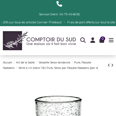
Service Client : 04 75 45 66 82
- 20% sur tous les articles Garnier-Thiébaut - Frais de port offerts sur tout le site
0
Accueil
Art de la table
Vaisselle Serax tendance
Pure, Pascale
Naessens
Verre à vin blanc 15cl Pure, Serax par Pascale Naessens (par 4)