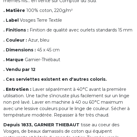
mêmes fils... en vente sur Comptoir du Sud.
. Matière
100% coton, 220g/m²
. Label
Vosges Terre Textile
. Finitions :
Finition de qualité avec ourlets standards 15 mm
. Couleur :
Azur, bleu
. Dimensions :
45 x 45 cm
. Marque
Garnier-Thiébaut
. Vendu par 12
. Ces serviettes existent en d'autres coloris.
.
Entretien :
Laver séparément à 40°C avant la première
utilisation. Une tache s'incruste plus facilement sur un linge
non pré lavé. Laver en machine à 40 ou 60°C maximum
avec une lessive couleurs pour le linge de couleur. Sécher à
température modérée. Repasser à fer très chaud.
Depuis 1833, GARNIER THIEBAUT
tisse au coeur des
Vosges, de beaux damassés de coton qui équipent