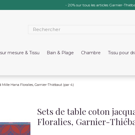
- 20% sur tous les articles Garnier-Thiéba
sur mesure & Tissu
Bain & Plage
Chambre
Tissu pour d
d Mille Hana Floralies, Garnier-Thiébaut (par 4)
Sets de table coton jacq
Floralies, Garnier-Thiéba