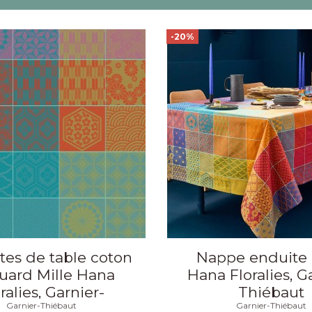
-20%
ttes de table coton
Nappe enduite 
uard Mille Hana
Hana Floralies, G
ralies, Garnier-
Thiébaut
Garnier-Thiébaut
Garnier-Thiébaut
iébaut (par 4)