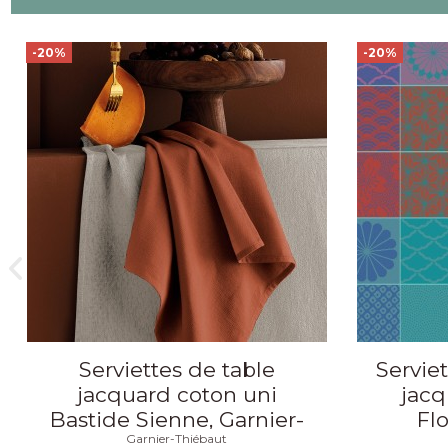
-20%
-20%
Serviettes de table
Servie
jacquard coton uni
jacq
Bastide Sienne, Garnier-
Flo
Garnier-Thiébaut
Thiébaut (par 4)
Th