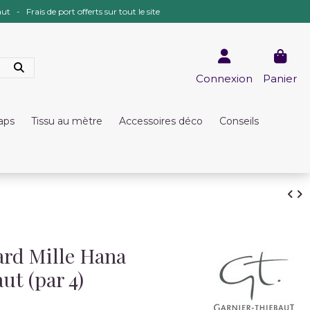
ut - Frais de port offerts sur tout le site
Connexion
Panier
raps
Tissu au mètre
Accessoires déco
Conseils
uard Mille Hana
ut (par 4)