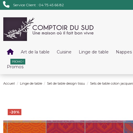
Service Client : 04 75 45 66 82
Art de la table
Cuisine
Linge de table
Nappes 
PROMO !
Promos
Accueil
Linge de table
Set de table design tissu
Sets de table coton jacquar
-20%