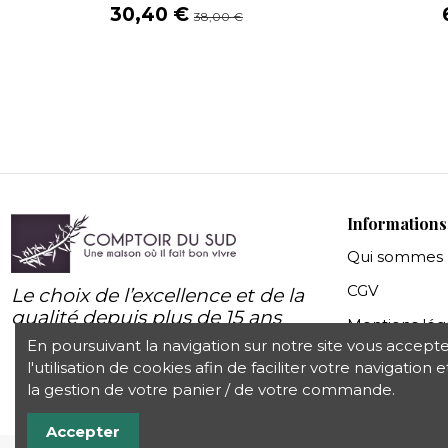
30,40 €
38,00 €
Informations
Qui sommes 
CGV
Le choix de l’excellence et de la
qualité depuis plus de 15 ans
Mentions lég
En poursuivant la navigation sur notre site vous accept
Protection d
l'utilisation de cookies afin de faciliter votre navigation e
la gestion de votre panier / de votre commande.
Accepter