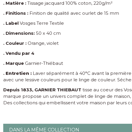
. Matière :
Tissage jacquard 100% coton, 220g/m²
. Finitions :
Finition de qualité avec ourlet de 15 mm
. Label
Vosges Terre Textile
. Dimensions:
50 x 40 cm
. Couleur :
Orange, violet
. Vendu par 4
. Marque
Garnier-Thiébaut
.
Entretien :
Laver séparément à 40°C avant la première u
avec une lessive couleurs pour le linge de couleur. Séch
Depuis 1833, GARNIER THIEBAUT
tisse au coeur des Vos
marque propose un univers complet de linge de maison, ling
Des collections qui embellissent votre maison par leurs col
DANS LA MÊME COLLECTION