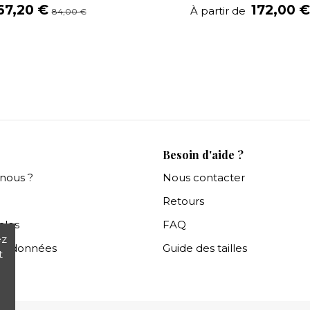
67,20 €
172,00 
À partir de
84,00 €
Besoin d'aide ?
nous ?
Nous contacter
Retours
ales
FAQ
ez
es données
Guide des tailles
t