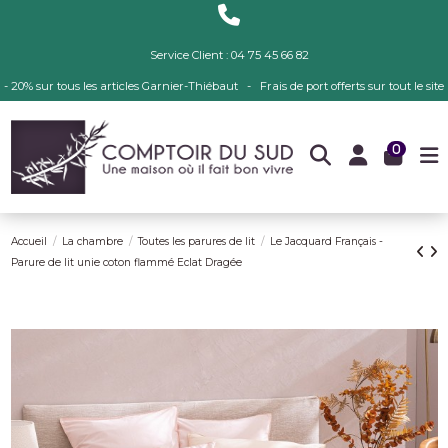
Service Client : 04 75 45 66 82
- 20% sur tous les articles Garnier-Thiébaut - Frais de port offerts sur tout le site
0
Accueil
La chambre
Toutes les parures de lit
Le Jacquard Français -
Parure de lit unie coton flammé Eclat Dragée