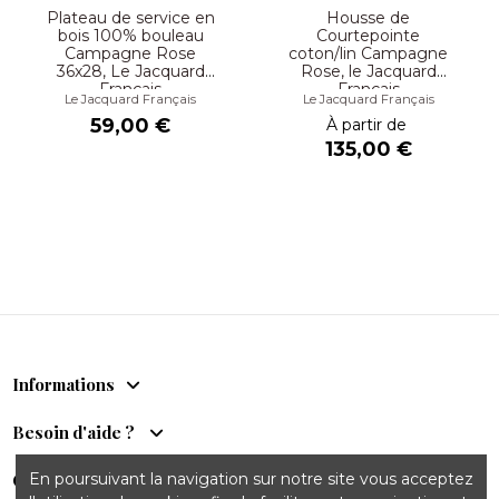
Plateau de service en
Housse de
bois 100% bouleau
Courtepointe
Campagne Rose
coton/lin Campagne
36x28, Le Jacquard
Rose, le Jacquard
Français
Français
Le Jacquard Français
Le Jacquard Français
59,00 €
À partir de
135,00 €
Informations
Besoin d'aide ?
Comptoir du Sud
En poursuivant la navigation sur notre site vous acceptez