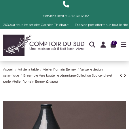
Service Client : 04 75 45 66 82
- 20% sur tous les articles Garnier-Thiébaut - Frais de port offerts sur tout le site
0
Accueil
Art de la table
Atelier Romain Bernex
Vaisselle design
ceramique
Ensemble Vase bouteille céramique Collection Sud cendre et
perle, Atelier Romain Bernex (2 vases)