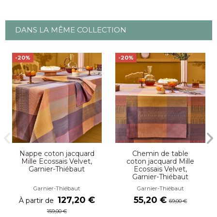
DANS LA MÊME COLLECTION
-20%
-20%
Nappe coton jacquard
Chemin de table
Mille Ecossais Velvet,
coton jacquard Mille
Garnier-Thiébaut
Ecossais Velvet,
Garnier-Thiébaut
Garnier-Thiébaut
Garnier-Thiébaut
127,20 €
55,20 €
À partir de
69,00 €
159,00 €