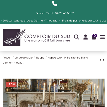
Service Client : 04 75 45 66 82
- 20% sur tous les articles Garnier-Thiébaut - Frais de port offerts sur tout le site
0
Accueil
Linge de table
Nappe
Nappe coton Mille Isaphire Blanc,
Garnier-Thiébaut
-20%