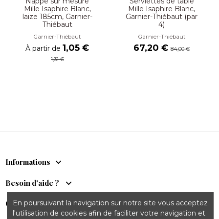
Nappe sur mesure
Serviettes de table
Mille Isaphire Blanc,
Mille Isaphire Blanc,
laize 185cm, Garnier-
Garnier-Thiébaut (par
Thiébaut
4)
Garnier-Thiébaut
Garnier-Thiébaut
1,05 €
67,20 €
À partir de
84,00 €
1,31 €
Informations
Besoin d'aide ?
En poursuivant la navigation sur notre site vous acceptez
Comptoir du Sud
l'utilisation de cookies afin de faciliter votre navigation et