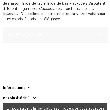
de maison, linge de table, linge de bain - auxquels s'ajoutent
différentes gammes d'accessoires : torchons, tabliers,
coussins... Des collections qui embellissent votre maison par
leurs coloris, fantaisie et élégance.
Détails du produit
Informations
Besoin d'aide ?
En poursuivant la navigation sur notre site vous acceptez
Comptoir du Sud