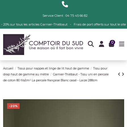
Service Client : 04 75 45 66 82
- 20% sur tous les articles Garnier-Thiébaut - Frais de port offerts sur tout le site
0
Accueil
Tissus pour nappes et linge de lit haut de gamme
Tissu pour
drap haut de gamme au mètre
Garnier-Thiébaut - Tissu uni en percale
de coton 80 fils/cm² La percale française Blanc cassé - Laize 288cm
-20%