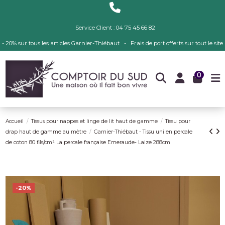
Service Client : 04 75 45 66 82
- 20% sur tous les articles Garnier-Thiébaut - Frais de port offerts sur tout le site
0
Accueil
Tissus pour nappes et linge de lit haut de gamme
Tissu pour
drap haut de gamme au mètre
Garnier-Thiébaut - Tissu uni en percale
de coton 80 fils/cm² La percale française Emeraude- Laize 288cm
-20%